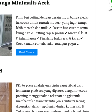
Bunga Minimalis Aceh
Pintu besi cutting dengan desain motif bunga elegan
ini cocok untuk rumah modern yang ingin tampil
lebih mewah dan unik. ✔ Desain bisa custom sesuai
keinginan ✔ Cutting rapi & presisi ✔ Material kuat
& tahan lama ✔ Finishing halus & anti karat ✔
Cocok untuk rumah, ruko, maupun pagar …
Read More »
H
PPintu press adalah jenis pintu yang dibuat dari
lembaran platb besi yang diproses dengan metode
pressing menggunakan tekanan tinggi untuk
membentuk desain tertentu. Jenis pintu ini sering
digunakan dalam aplikasi industri, komersial, &
Toko, atau bahkan perumahan untuk sebagai pintu