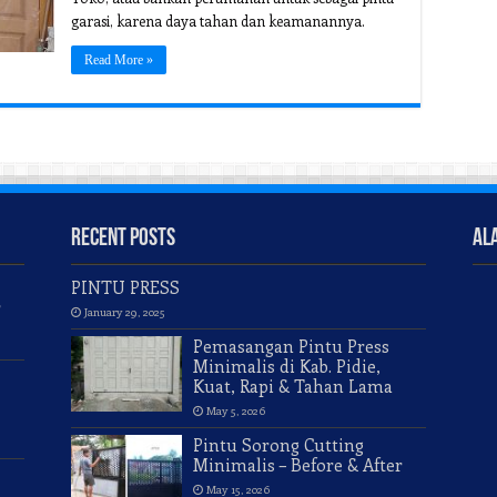
garasi, karena daya tahan dan keamanannya.
Read More »
Recent Posts
Al
PINTU PRESS
r
January 29, 2025
Pemasangan Pintu Press
Minimalis di Kab. Pidie,
Kuat, Rapi & Tahan Lama
May 5, 2026
Pintu Sorong Cutting
Minimalis – Before & After
May 15, 2026