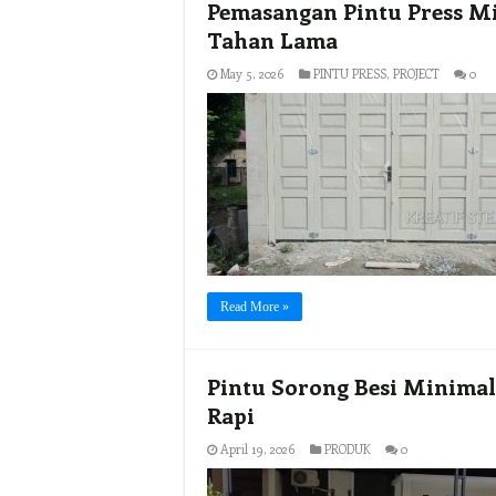
Pemasangan Pintu Press Min
Tahan Lama
May 5, 2026
PINTU PRESS
,
PROJECT
0
Read More »
Pintu Sorong Besi Minimal
Rapi
April 19, 2026
PRODUK
0