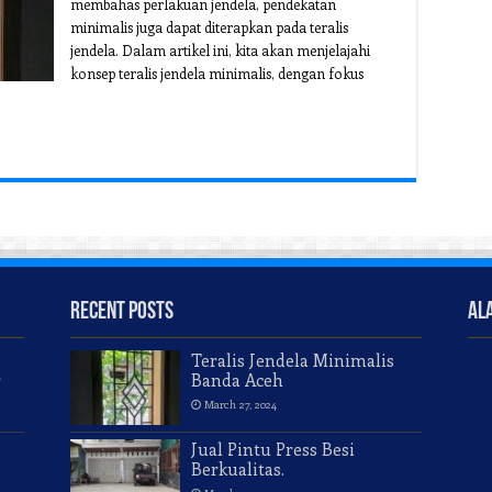
membahas perlakuan jendela, pendekatan
minimalis juga dapat diterapkan pada teralis
jendela. Dalam artikel ini, kita akan menjelajahi
konsep teralis jendela minimalis, dengan fokus
Recent Posts
Al
Teralis Jendela Minimalis
r
Banda Aceh
March 27, 2024
Jual Pintu Press Besi
Berkualitas.