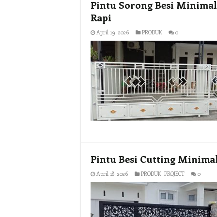
Pintu Sorong Besi Minimal
Rapi
April 19, 2026
PRODUK
0
Pintu Besi Cutting Minima
April 18, 2026
PRODUK
,
PROJECT
0