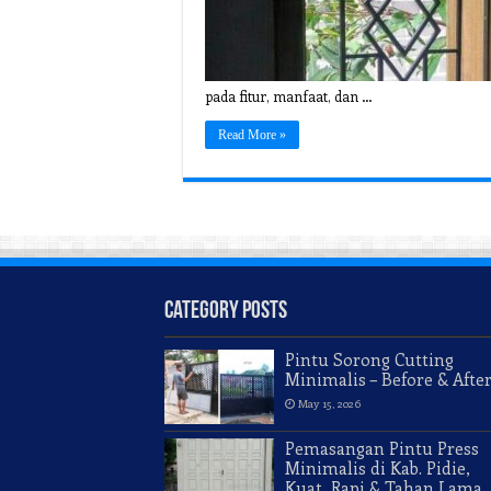
pada fitur, manfaat, dan …
Read More »
Category Posts
Pintu Sorong Cutting
Minimalis – Before & Afte
May 15, 2026
Pemasangan Pintu Press
Minimalis di Kab. Pidie,
Kuat, Rapi & Tahan Lama