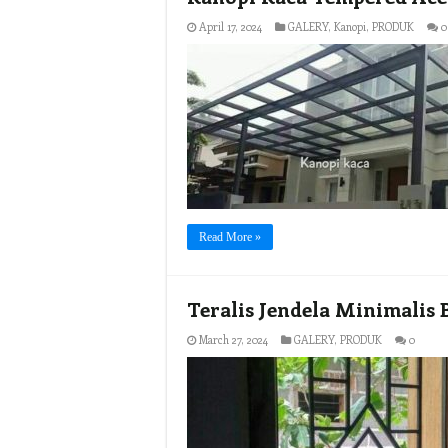
April 17, 2024
GALERY
,
Kanopi
,
PRODUK
0
Read More »
Teralis Jendela Minimalis
March 27, 2024
GALERY
,
PRODUK
0