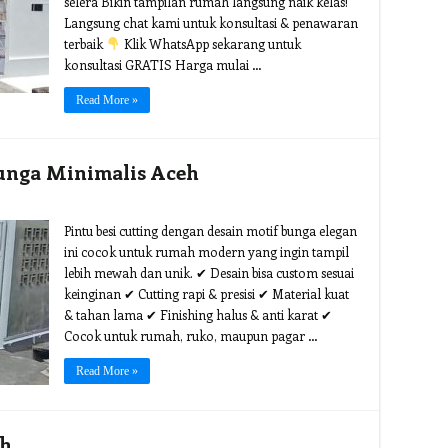
selera Bikin tampilan rumah langsung naik kelas!
Langsung chat kami untuk konsultasi & penawaran
terbaik
Klik WhatsApp sekarang untuk
konsultasi GRATIS Harga mulai …
Read More »
Bunga Minimalis Aceh
Pintu besi cutting dengan desain motif bunga elegan
ini cocok untuk rumah modern yang ingin tampil
lebih mewah dan unik. ✔ Desain bisa custom sesuai
keinginan ✔ Cutting rapi & presisi ✔ Material kuat
& tahan lama ✔ Finishing halus & anti karat ✔
Cocok untuk rumah, ruko, maupun pagar …
Read More »
eh